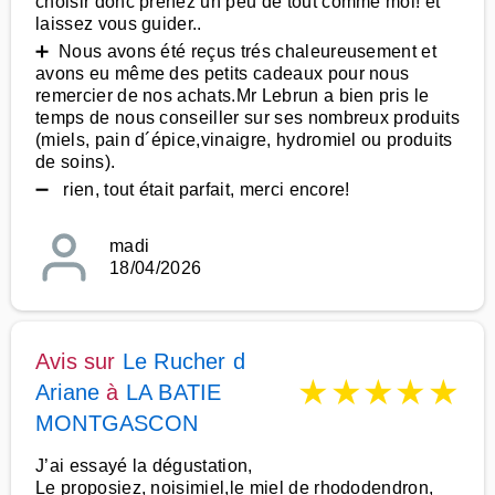
choisir donc prenez un peu de tout comme moi! et
laissez vous guider..
➕ Nous avons été reçus trés chaleureusement et
avons eu même des petits cadeaux pour nous
remercier de nos achats.Mr Lebrun a bien pris le
temps de nous conseiller sur ses nombreux produits
(miels, pain d´épice,vinaigre, hydromiel ou produits
de soins).
➖ rien, tout était parfait, merci encore!
madi
18/04/2026
Avis sur
Le Rucher d
★
★
★
★
★
Ariane
à
LA BATIE
MONTGASCON
J’ai essayé la dégustation,
Le proposiez, noisimiel,le miel de rhododendron,