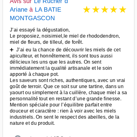
Avis sur
Le Rucher d
★
★
★
★
★
Ariane
à
LA BATIE
MONTGASCON
J’ai essayé la dégustation,
Le proposiez, noisimiel,le miel de rhododendron,
miel de fleurs, de tilleul, de forêt.
➕ J’ai eu la chance de découvrir les miels de cet
apiculteur, et honnêtement, ils sont tous aussi
délicieux les uns que les autres. On sent
immédiatement la qualité artisanale et le soin
apporté à chaque pot.
Les saveurs sont riches, authentiques, avec un vrai
goût de terroir. Que ce soit sur une tartine, dans un
yaourt ou simplement à la cuillère, chaque miel a sa
personnalité tout en restant d’une grande finesse.
Mention spéciale pour l’équilibre parfait entre
douceur et caractère : rien à voir avec les miels
industriels. On sent le respect des abeilles, de la
nature et du produit.