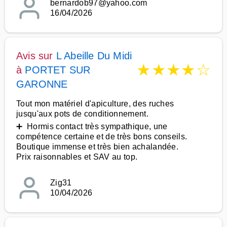
bernardob97@yahoo.com
16/04/2026
Avis sur
L Abeille Du Midi
★
★
★
★
☆
à
PORTET SUR
GARONNE
Tout mon matériel d'apiculture, des ruches
jusqu'aux pots de conditionnement.
➕ Hormis contact très sympathique, une
compétence certaine et de très bons conseils.
Boutique immense et très bien achalandée.
Prix raisonnables et SAV au top.
Zig31
10/04/2026