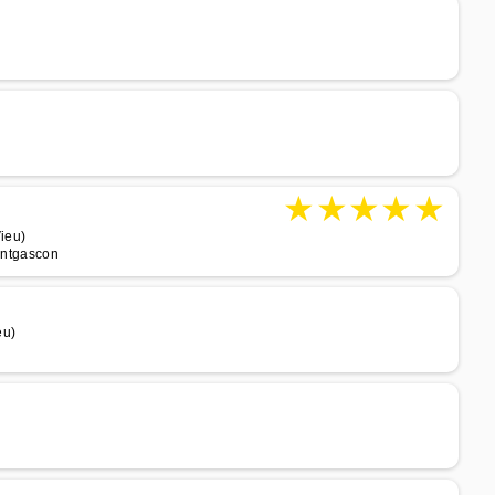
★
★
★
★
★
ieu)
Montgascon
eu)