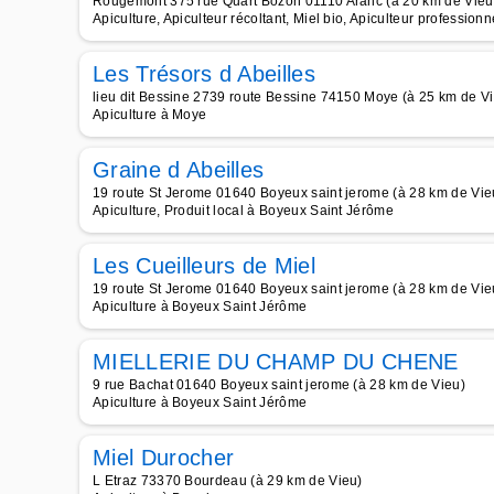
Rougemont 375 rue Quart Bozon 01110 Aranc (à 20 km de Vieu
Apiculture, Apiculteur récoltant, Miel bio, Apiculteur professionne
Les Trésors d Abeilles
lieu dit Bessine 2739 route Bessine 74150 Moye (à 25 km de V
Apiculture à Moye
Graine d Abeilles
19 route St Jerome 01640 Boyeux saint jerome (à 28 km de Vie
Apiculture, Produit local à Boyeux Saint Jérôme
Les Cueilleurs de Miel
19 route St Jerome 01640 Boyeux saint jerome (à 28 km de Vie
Apiculture à Boyeux Saint Jérôme
MIELLERIE DU CHAMP DU CHENE
9 rue Bachat 01640 Boyeux saint jerome (à 28 km de Vieu)
Apiculture à Boyeux Saint Jérôme
Miel Durocher
L Etraz 73370 Bourdeau (à 29 km de Vieu)