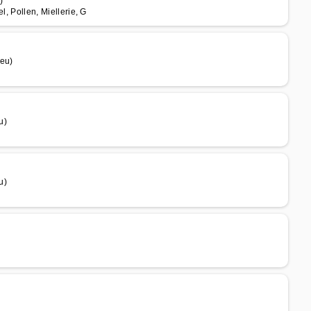
)
l, Pollen, Miellerie, G
ieu)
u)
u)