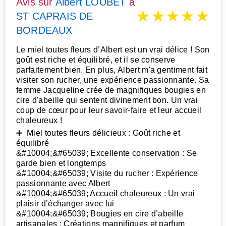
Avis sur
Albert LOUBET
à
★
★
★
★
★
ST CAPRAIS DE
BORDEAUX
Le miel toutes fleurs d’Albert est un vrai délice ! Son
goût est riche et équilibré, et il se conserve
parfaitement bien. En plus, Albert m'a gentiment fait
visiter son rucher, une expérience passionnante. Sa
femme Jacqueline crée de magnifiques bougies en
cire d'abeille qui sentent divinement bon. Un vrai
coup de cœur pour leur savoir-faire et leur accueil
chaleureux !
➕ Miel toutes fleurs délicieux : Goût riche et
équilibré
&#10004;&#65039; Excellente conservation : Se
garde bien et longtemps
&#10004;&#65039; Visite du rucher : Expérience
passionnante avec Albert
&#10004;&#65039; Accueil chaleureux : Un vrai
plaisir d’échanger avec lui
&#10004;&#65039; Bougies en cire d’abeille
artisanales : Créations magnifiques et parfum