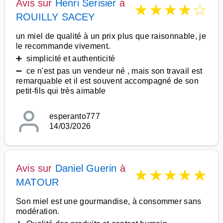
Avis sur
Henri Serisier
à
★
★
★
★
☆
ROUILLY SACEY
un miel de qualité à un prix plus que raisonnable, je
le recommande vivement.
➕ simplicité et authenticité
➖ ce n'est pas un vendeur né , mais son travail est
remarquable et il est souvent accompagné de son
petit-fils qui très aimable
esperanto777
14/03/2026
Avis sur
Daniel Guerin
à
★
★
★
★
★
MATOUR
Son miel est une gourmandise, à consommer sans
modération.