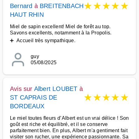
★
★
★
★
★
Bernard
à
BREITENBACH
HAUT RHIN
Miel de sapin excellent! Miel de forêt au top.
Savons excellents, notamment à la Propolis.
➕ Accueil très sympathique.
guy
05/08/2025
Avis sur
Albert LOUBET
à
★
★
★
★
★
ST CAPRAIS DE
BORDEAUX
Le miel toutes fleurs d’Albert est un vrai délice ! Son
goût est riche et équilibré, et il se conserve
parfaitement bien. En plus, Albert m'a gentiment fait
visiter son rucher, une expérience passionnante. Sa