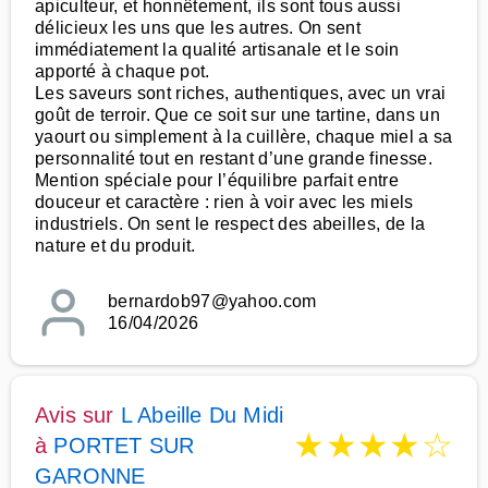
apiculteur, et honnêtement, ils sont tous aussi
délicieux les uns que les autres. On sent
immédiatement la qualité artisanale et le soin
apporté à chaque pot.
Les saveurs sont riches, authentiques, avec un vrai
goût de terroir. Que ce soit sur une tartine, dans un
yaourt ou simplement à la cuillère, chaque miel a sa
personnalité tout en restant d’une grande finesse.
Mention spéciale pour l’équilibre parfait entre
douceur et caractère : rien à voir avec les miels
industriels. On sent le respect des abeilles, de la
nature et du produit.
bernardob97@yahoo.com
16/04/2026
Avis sur
L Abeille Du Midi
★
★
★
★
☆
à
PORTET SUR
GARONNE