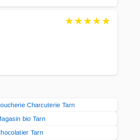
★
★
★
★
★
oucherie Charcuterie Tarn
agasin bio Tarn
hocolatier Tarn