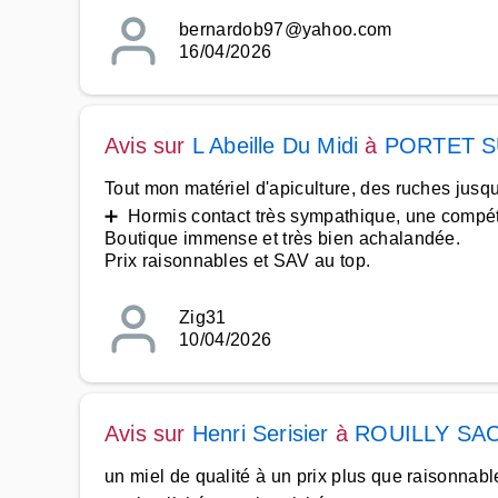
bernardob97@yahoo.com
16/04/2026
Avis sur
L Abeille Du Midi
à
PORTET 
Tout mon matériel d'apiculture, des ruches jusq
➕ Hormis contact très sympathique, une compéte
Boutique immense et très bien achalandée.
Prix raisonnables et SAV au top.
Zig31
10/04/2026
Avis sur
Henri Serisier
à
ROUILLY SA
un miel de qualité à un prix plus que raisonnab