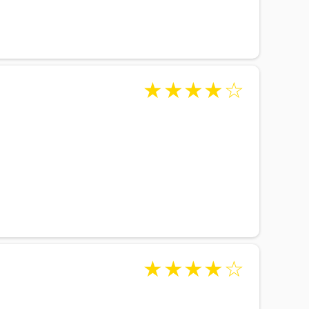
★
★
★
★
☆
★
★
★
★
☆