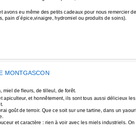
t avons eu même des petits cadeaux pour nous remercier de 
, pain d´épice,vinaigre, hydromiel ou produits de soins).
IE MONTGASCON
iel de fleurs, de tilleul, de forêt.
t apiculteur, et honnêtement, ils sont tous aussi délicieux l
t.
rai goût de terroir. Que ce soit sur une tartine, dans un yaour
e.
uceur et caractère : rien à voir avec les miels industriels. On