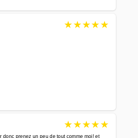
★
★
★
★
★
★
★
★
★
★
isir donc prenez un peu de tout comme moi! et