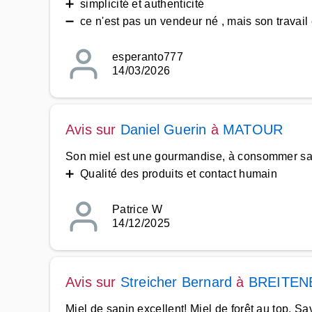
➕ simplicité et authenticité
➖ ce n'est pas un vendeur né , mais son travail 
esperanto777
14/03/2026
Avis sur
Daniel Guerin
à
MATOUR
Son miel est une gourmandise, à consommer sa
➕ Qualité des produits et contact humain
Patrice W
14/12/2025
Avis sur
Streicher Bernard
à
BREITEN
Miel de sapin excellent! Miel de forêt au top. S