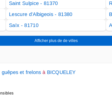
Saint Sulpice - 81370
R
Lescure d'Albigeois - 81380
B
Saïx - 81710
A
Afficher plus de de villes
 guêpes et frelons
à
BICQUELEY
ensibles