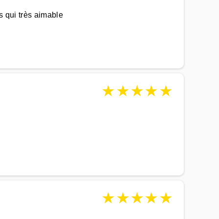
s qui très aimable
★
★
★
★
★
★
★
★
★
★