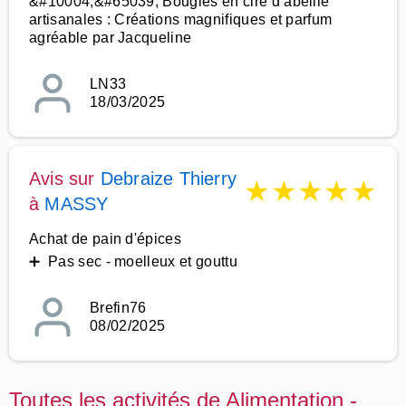
&#10004;&#65039; Bougies en cire d’abeille
artisanales : Créations magnifiques et parfum
agréable par Jacqueline
LN33
18/03/2025
Avis sur
Debraize Thierry
★
★
★
★
★
à
MASSY
Achat de pain d'épices
➕ Pas sec - moelleux et gouttu
Brefin76
08/02/2025
Toutes les activités de Alimentation -