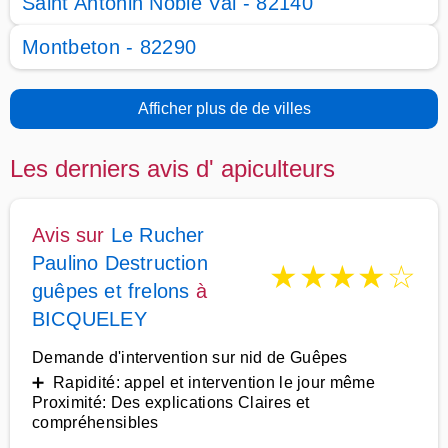
Saint Antonin Noble Val - 82140
Montbeton - 82290
Afficher plus de de villes
Les derniers avis d' apiculteurs
Avis sur
Le Rucher
Paulino Destruction
★
★
★
★
☆
guêpes et frelons
à
BICQUELEY
Demande d'intervention sur nid de Guêpes
➕ Rapidité: appel et intervention le jour même
Proximité: Des explications Claires et
compréhensibles