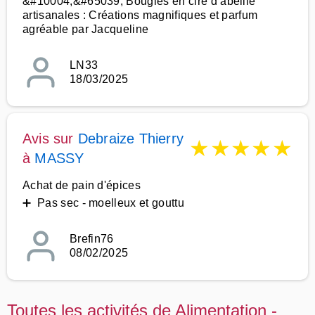
&#10004;&#65039; Bougies en cire d’abeille
artisanales : Créations magnifiques et parfum
agréable par Jacqueline
LN33
18/03/2025
Avis sur
Debraize Thierry
★
★
★
★
★
à
MASSY
Achat de pain d'épices
➕ Pas sec - moelleux et gouttu
Brefin76
08/02/2025
Toutes les activités de Alimentation -