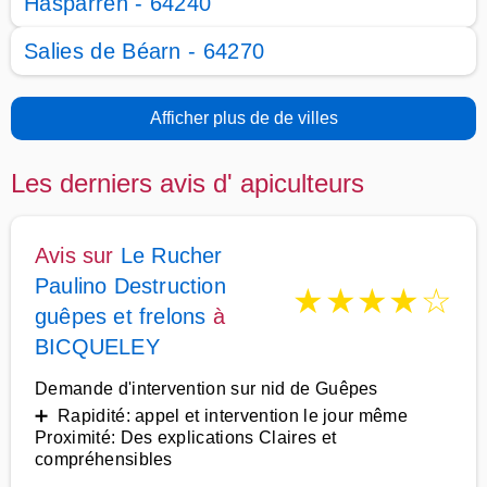
Hasparren - 64240
Salies de Béarn - 64270
Afficher plus de de villes
Les derniers avis d' apiculteurs
Avis sur
Le Rucher
Paulino Destruction
★
★
★
★
☆
guêpes et frelons
à
BICQUELEY
Demande d'intervention sur nid de Guêpes
➕ Rapidité: appel et intervention le jour même
Proximité: Des explications Claires et
compréhensibles