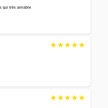
s qui très aimable
★
★
★
★
★
★
★
★
★
★