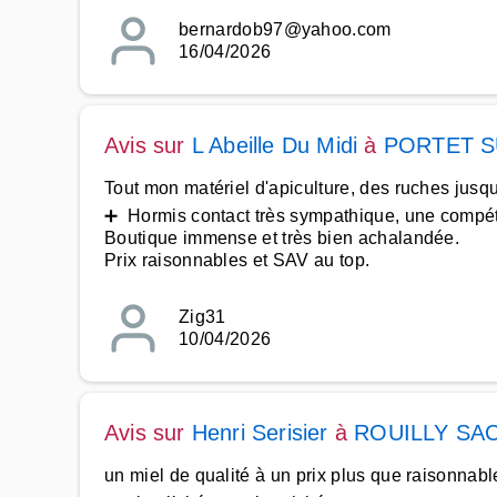
bernardob97@yahoo.com
16/04/2026
Avis sur
L Abeille Du Midi
à
PORTET 
Tout mon matériel d'apiculture, des ruches jusq
➕ Hormis contact très sympathique, une compéte
Boutique immense et très bien achalandée.
Prix raisonnables et SAV au top.
Zig31
10/04/2026
Avis sur
Henri Serisier
à
ROUILLY SA
un miel de qualité à un prix plus que raisonnab