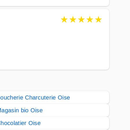
★
★
★
★
★
oucherie Charcuterie Oise
agasin bio Oise
hocolatier Oise