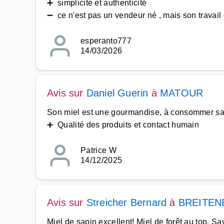
➕ simplicité et authenticité
➖ ce n'est pas un vendeur né , mais son travail 
esperanto777
14/03/2026
Avis sur
Daniel Guerin
à
MATOUR
Son miel est une gourmandise, à consommer sa
➕ Qualité des produits et contact humain
Patrice W
14/12/2025
Avis sur
Streicher Bernard
à
BREITEN
Miel de sapin excellent! Miel de forêt au top. S