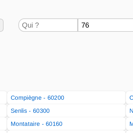
Compiègne - 60200
C
Senlis - 60300
N
Montataire - 60160
M