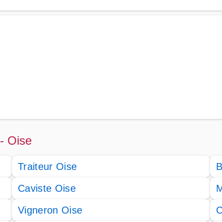
 - Oise
Traiteur Oise
B
Caviste Oise
M
Vigneron Oise
C