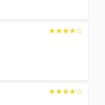
★
★
★
★
☆
★
★
★
★
☆