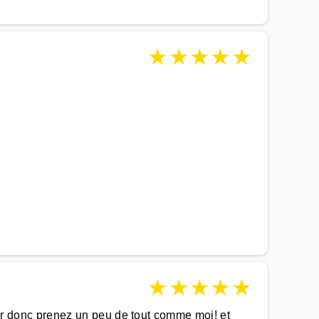
★
★
★
★
★
★
★
★
★
★
isir donc prenez un peu de tout comme moi! et