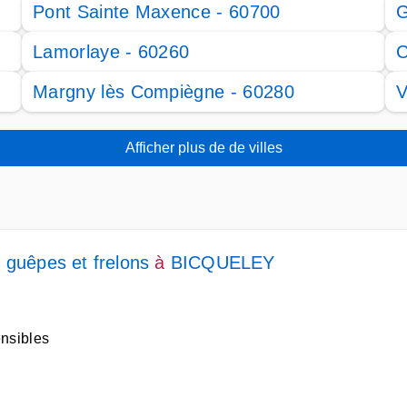
Pont Sainte Maxence - 60700
G
Lamorlaye - 60260
C
Margny lès Compiègne - 60280
V
Afficher plus de de villes
 guêpes et frelons
à
BICQUELEY
ensibles