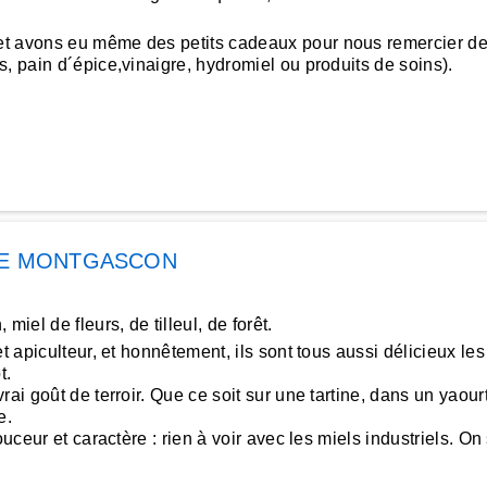
t avons eu même des petits cadeaux pour nous remercier de 
, pain d´épice,vinaigre, hydromiel ou produits de soins).
IE MONTGASCON
iel de fleurs, de tilleul, de forêt.
t apiculteur, et honnêtement, ils sont tous aussi délicieux l
t.
rai goût de terroir. Que ce soit sur une tartine, dans un yaour
e.
uceur et caractère : rien à voir avec les miels industriels. On