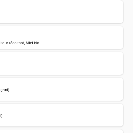
lteur récoltant, Miel bio
ignot)
t)