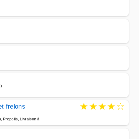
t)
★
★
★
★
☆
t frelons
s, Propolis, Livraison à