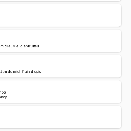
omicile, Miel d apiculteu
ction de miel, Pain d épic
not)
Nancy