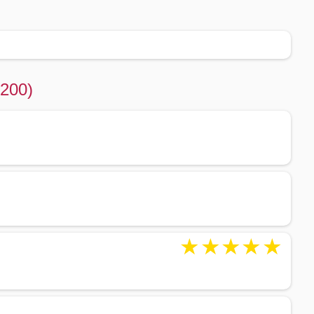
5200)
)
★
★
★
★
★