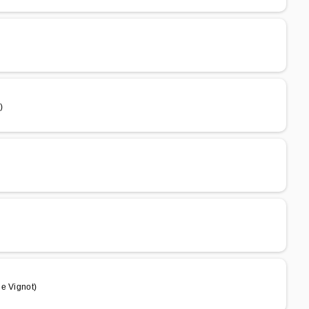
)
e Vignot)