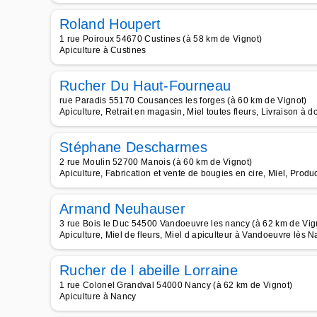
Roland Houpert
1 rue Poiroux 54670 Custines (à 58 km de Vignot)
Apiculture à Custines
Rucher Du Haut-Fourneau
rue Paradis 55170 Cousances les forges (à 60 km de Vignot)
Apiculture, Retrait en magasin, Miel toutes fleurs, Livraison à d
Stéphane Descharmes
2 rue Moulin 52700 Manois (à 60 km de Vignot)
Apiculture, Fabrication et vente de bougies en cire, Miel, Produ
Armand Neuhauser
3 rue Bois le Duc 54500 Vandoeuvre les nancy (à 62 km de Vig
Apiculture, Miel de fleurs, Miel d apiculteur à Vandoeuvre lès 
Rucher de l abeille Lorraine
1 rue Colonel Grandval 54000 Nancy (à 62 km de Vignot)
Apiculture à Nancy