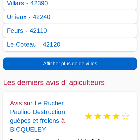
Villars - 42390
Unieux - 42240
Feurs - 42110
Le Coteau - 42120
Afficher plus de de villes
Les derniers avis d' apiculteurs
Avis sur
Le Rucher
Paulino Destruction
★
★
★
★
☆
guêpes et frelons
à
BICQUELEY