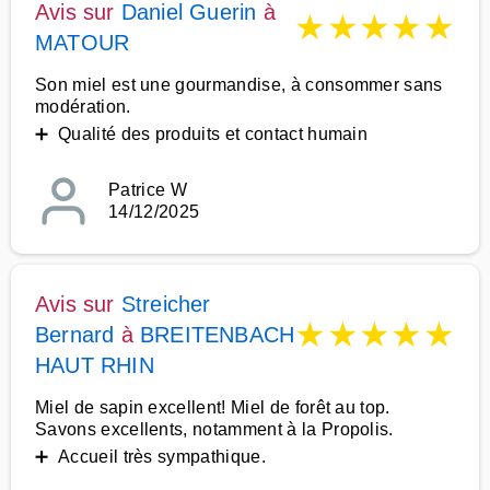
Avis sur
Daniel Guerin
à
★
★
★
★
★
MATOUR
Son miel est une gourmandise, à consommer sans
modération.
➕ Qualité des produits et contact humain
Patrice W
14/12/2025
Avis sur
Streicher
★
★
★
★
★
Bernard
à
BREITENBACH
HAUT RHIN
Miel de sapin excellent! Miel de forêt au top.
Savons excellents, notamment à la Propolis.
➕ Accueil très sympathique.