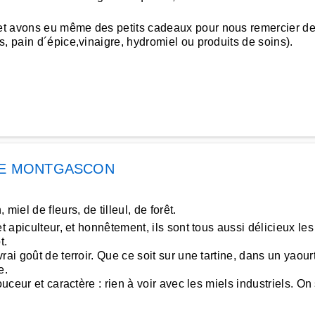
t avons eu même des petits cadeaux pour nous remercier de 
, pain d´épice,vinaigre, hydromiel ou produits de soins).
IE MONTGASCON
iel de fleurs, de tilleul, de forêt.
t apiculteur, et honnêtement, ils sont tous aussi délicieux l
t.
rai goût de terroir. Que ce soit sur une tartine, dans un yaour
e.
uceur et caractère : rien à voir avec les miels industriels. On