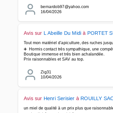
bernardob97@yahoo.com
16/04/2026
Avis sur
L Abeille Du Midi
à
PORTET 
Tout mon matériel d'apiculture, des ruches jusq
➕ Hormis contact très sympathique, une compéte
Boutique immense et très bien achalandée.
Prix raisonnables et SAV au top.
Zig31
10/04/2026
Avis sur
Henri Serisier
à
ROUILLY SA
un miel de qualité à un prix plus que raisonnab