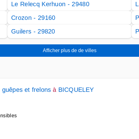
Le Relecq Kerhuon - 29480
L
Crozon - 29160
P
Guilers - 29820
P
Afficher plus de de villes
 guêpes et frelons
à
BICQUELEY
ensibles