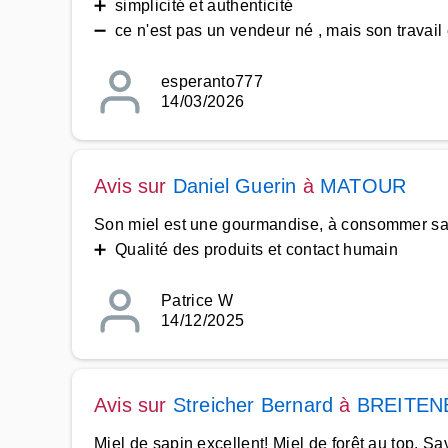
➕ simplicité et authenticité
➖ ce n'est pas un vendeur né , mais son travail 
esperanto777
14/03/2026
Avis sur
Daniel Guerin
à
MATOUR
Son miel est une gourmandise, à consommer sa
➕ Qualité des produits et contact humain
Patrice W
14/12/2025
Avis sur
Streicher Bernard
à
BREITEN
Miel de sapin excellent! Miel de forêt au top. S