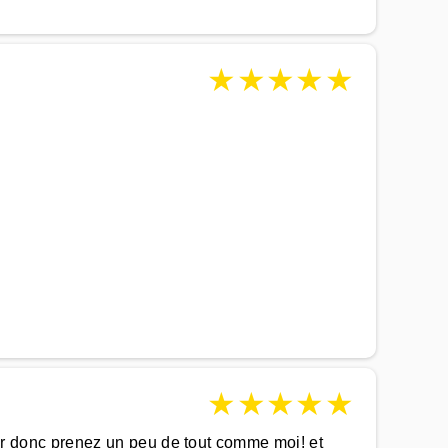
★
★
★
★
★
★
★
★
★
★
isir donc prenez un peu de tout comme moi! et