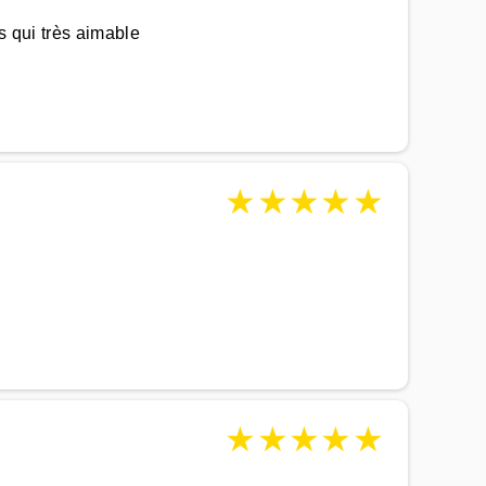
s qui très aimable
★
★
★
★
★
★
★
★
★
★