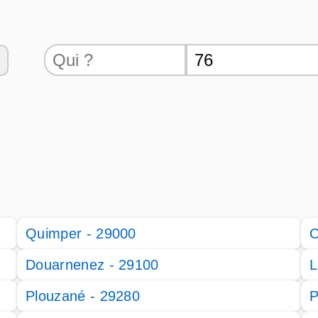
Quimper - 29000
C
Douarnenez - 29100
L
Plouzané - 29280
P