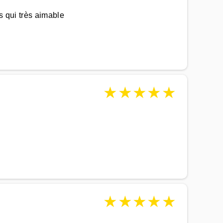
s qui très aimable
★
★
★
★
★
★
★
★
★
★