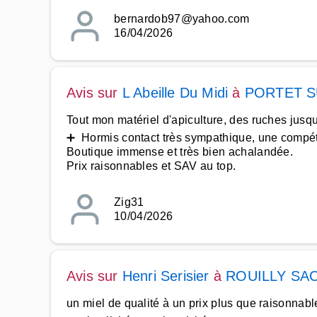
bernardob97@yahoo.com
16/04/2026
Avis sur
L Abeille Du Midi
à
PORTET 
Tout mon matériel d'apiculture, des ruches jusq
➕ Hormis contact très sympathique, une compéte
Boutique immense et très bien achalandée.
Prix raisonnables et SAV au top.
Zig31
10/04/2026
Avis sur
Henri Serisier
à
ROUILLY SA
un miel de qualité à un prix plus que raisonnab