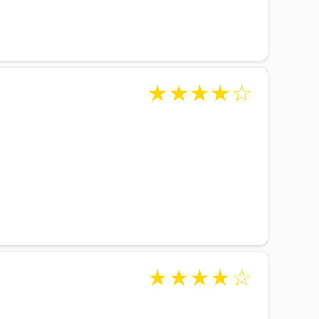
★
★
★
★
☆
★
★
★
★
☆