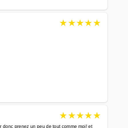
★
★
★
★
★
★
★
★
★
★
isir donc prenez un peu de tout comme moi! et