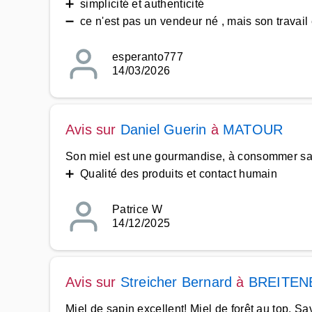
➕ simplicité et authenticité
➖ ce n'est pas un vendeur né , mais son travail 
esperanto777
14/03/2026
Avis sur
Daniel Guerin
à
MATOUR
Son miel est une gourmandise, à consommer sa
➕ Qualité des produits et contact humain
Patrice W
14/12/2025
Avis sur
Streicher Bernard
à
BREITEN
Miel de sapin excellent! Miel de forêt au top. S