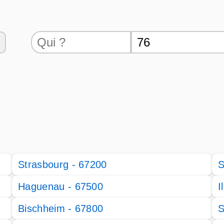
Strasbourg - 67200
S
Haguenau - 67500
I
Bischheim - 67800
S