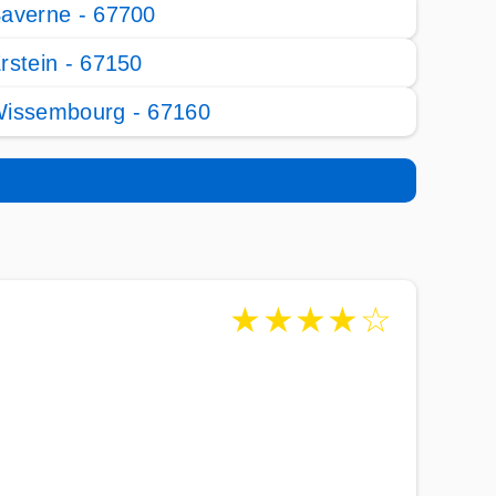
averne - 67700
rstein - 67150
issembourg - 67160
★
★
★
★
☆