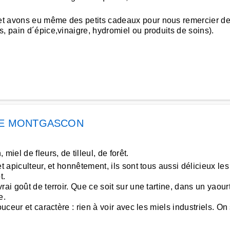
t avons eu même des petits cadeaux pour nous remercier de 
, pain d´épice,vinaigre, hydromiel ou produits de soins).
IE MONTGASCON
iel de fleurs, de tilleul, de forêt.
t apiculteur, et honnêtement, ils sont tous aussi délicieux l
t.
rai goût de terroir. Que ce soit sur une tartine, dans un yaour
e.
uceur et caractère : rien à voir avec les miels industriels. On