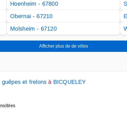
Hoenheim - 67800
S
Obernai - 67210
E
Molsheim - 67120
W
Afficher plus de de villes
 guêpes et frelons
à
BICQUELEY
ensibles