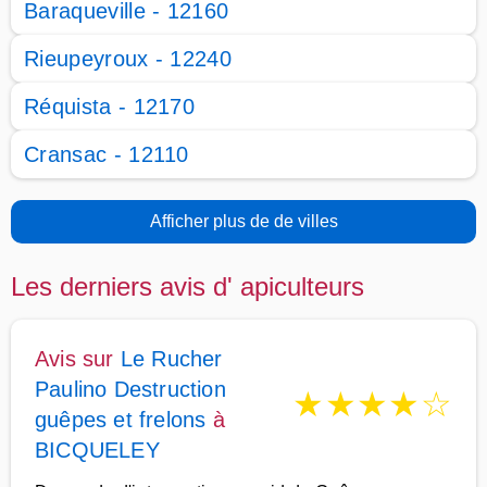
Baraqueville - 12160
Rieupeyroux - 12240
Réquista - 12170
Cransac - 12110
Afficher plus de de villes
Les derniers avis d' apiculteurs
Avis sur
Le Rucher
Paulino Destruction
★
★
★
★
☆
guêpes et frelons
à
BICQUELEY