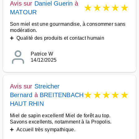
Avis sur
Daniel Guerin
à
★
★
★
★
★
MATOUR
Son miel est une gourmandise, à consommer sans
modération.
➕ Qualité des produits et contact humain
Patrice W
14/12/2025
Avis sur
Streicher
★
★
★
★
★
Bernard
à
BREITENBACH
HAUT RHIN
Miel de sapin excellent! Miel de forêt au top.
Savons excellents, notamment à la Propolis.
➕ Accueil très sympathique.