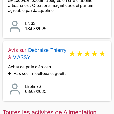
&#10004;&#65039; Bougies en cire d’abeille
artisanales : Créations magnifiques et parfum
agréable par Jacqueline
LN33
18/03/2025
Avis sur
Debraize Thierry
★
★
★
★
★
à
MASSY
Achat de pain d'épices
➕ Pas sec - moelleux et gouttu
Brefin76
08/02/2025
Toutes les activités de Alimentation -