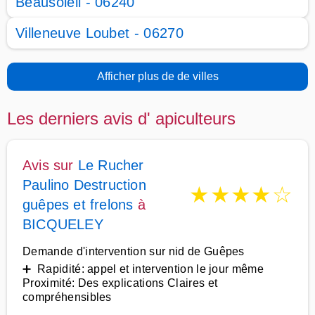
Beausoleil - 06240
Villeneuve Loubet - 06270
Afficher plus de de villes
Les derniers avis d' apiculteurs
Avis sur
Le Rucher
Paulino Destruction
★
★
★
★
☆
guêpes et frelons
à
BICQUELEY
Demande d'intervention sur nid de Guêpes
➕ Rapidité: appel et intervention le jour même
Proximité: Des explications Claires et
compréhensibles