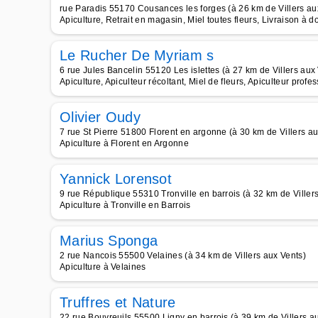
rue Paradis 55170 Cousances les forges (à 26 km de Villers au
Apiculture, Retrait en magasin, Miel toutes fleurs, Livraison à d
Le Rucher De Myriam s
6 rue Jules Bancelin 55120 Les islettes (à 27 km de Villers aux
Apiculture, Apiculteur récoltant, Miel de fleurs, Apiculteur profes
Olivier Oudy
7 rue St Pierre 51800 Florent en argonne (à 30 km de Villers au
Apiculture à Florent en Argonne
Yannick Lorensot
9 rue République 55310 Tronville en barrois (à 32 km de Viller
Apiculture à Tronville en Barrois
Marius Sponga
2 rue Nancois 55500 Velaines (à 34 km de Villers aux Vents)
Apiculture à Velaines
Truffres et Nature
22 rue Bouvreuils 55500 Ligny en barrois (à 39 km de Villers a