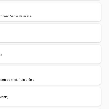
coltant, Vente de miel e
s)
ction de miel, Pain d épic
Vents)