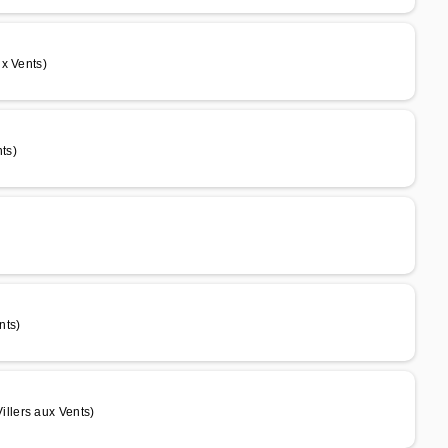
x Vents)
ts)
)
nts)
llers aux Vents)