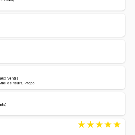
 aux Vents)
 Miel de fleurs, Propol
nts)
★
★
★
★
★