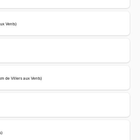
aux Vents)
m de Villers aux Vents)
s)