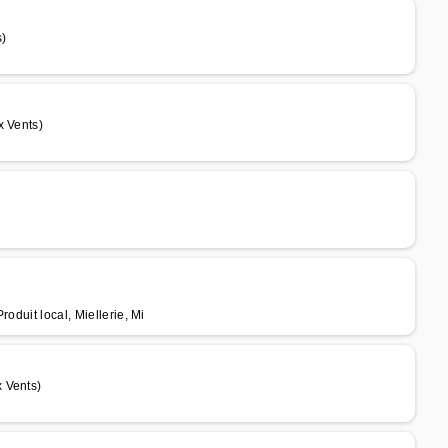
s)
x Vents)
oduit local, Miellerie, Mi
 Vents)