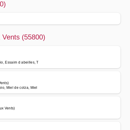
0)
x Vents (55800)
bio, Essaim d abeilles, T
Vents)
bio, Miel de colza, Miel
ux Vents)