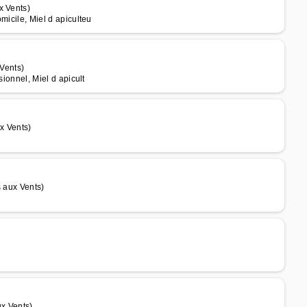
x Vents)
omicile, Miel d apiculteu
 Vents)
sionnel, Miel d apicult
x Vents)
s aux Vents)
ux Vents)