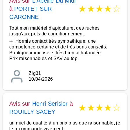
Avis sur
L Abeille Du Midi
★
★
★
★
☆
à
PORTET SUR
GARONNE
Tout mon matériel d'apiculture, des ruches
jusqu'aux pots de conditionnement.
➕ Hormis contact très sympathique, une
compétence certaine et de très bons conseils.
Boutique immense et très bien achalandée.
Prix raisonnables et SAV au top.
Zig31
10/04/2026
Avis sur
Henri Serisier
à
★
★
★
★
☆
ROUILLY SACEY
un miel de qualité à un prix plus que raisonnable, je
le recommande vivement.