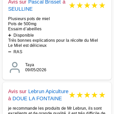
Avis sur
Pascal Brisset
à
★
★
★
★
★
SEULLINE
Plusieurs pots de miel
Pots de 500mg
Essaim d’abeilles
➕ Disponible
Très bonnes explications pour la récolte du Miel
Le Miel est délicieux
➖ RAS
Taya
09/05/2026
Avis sur
Lebrun Apiculture
★
★
★
★
★
à
DOUE LA FONTAINE
je recommande les produits de Mr Lebrun, ils sont
excellents et de grande qualité, il est trés difficile de