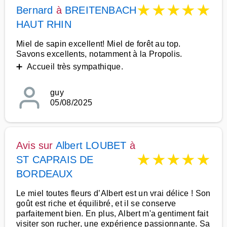
★
★
★
★
★
Bernard
à
BREITENBACH
HAUT RHIN
Miel de sapin excellent! Miel de forêt au top.
Savons excellents, notamment à la Propolis.
➕ Accueil très sympathique.
guy
05/08/2025
Avis sur
Albert LOUBET
à
★
★
★
★
★
ST CAPRAIS DE
BORDEAUX
Le miel toutes fleurs d’Albert est un vrai délice ! Son
goût est riche et équilibré, et il se conserve
parfaitement bien. En plus, Albert m'a gentiment fait
visiter son rucher, une expérience passionnante. Sa