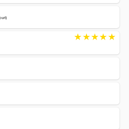
ourt)
★
★
★
★
★