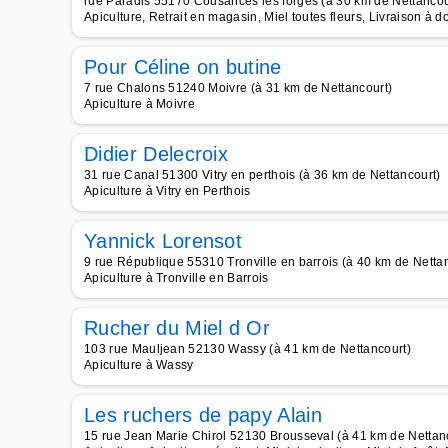
rue Paradis 55170 Cousances les forges (à 30 km de Nettancou
Apiculture, Retrait en magasin, Miel toutes fleurs, Livraison à d
Pour Céline on butine
7 rue Chalons 51240 Moivre (à 31 km de Nettancourt)
Apiculture à Moivre
Didier Delecroix
31 rue Canal 51300 Vitry en perthois (à 36 km de Nettancourt)
Apiculture à Vitry en Perthois
Yannick Lorensot
9 rue République 55310 Tronville en barrois (à 40 km de Netta
Apiculture à Tronville en Barrois
Rucher du Miel d Or
103 rue Mauljean 52130 Wassy (à 41 km de Nettancourt)
Apiculture à Wassy
Les ruchers de papy Alain
15 rue Jean Marie Chirol 52130 Brousseval (à 41 km de Nettan