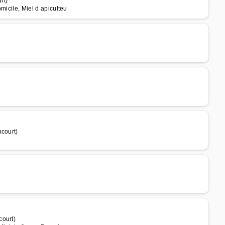
rt)
omicile, Miel d apiculteu
ncourt)
court)