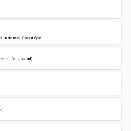
ction de miel, Pain d épic
 km de Nettancourt)
rt)