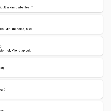
bio, Essaim d abeilles, T
)
bio, Miel de colza, Miel
t)
sionnel, Miel d apicult
rt)
urt)