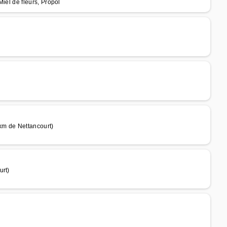
 Miel de fleurs, Propol
km de Nettancourt)
urt)