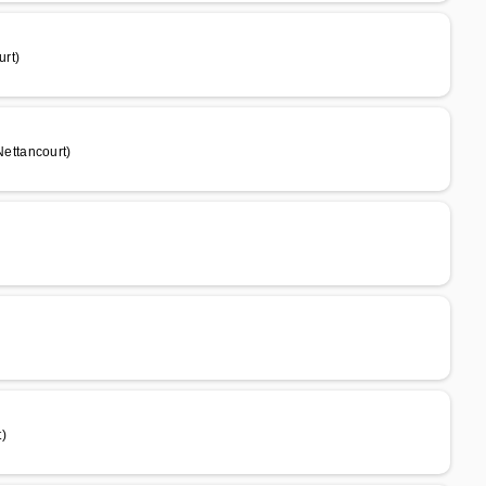
rt)
ettancourt)
)