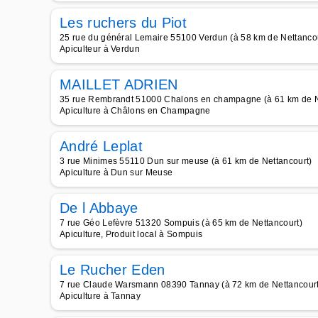
Les ruchers du Piot
25 rue du général Lemaire 55100 Verdun (à 58 km de Nettancou
Apiculteur à Verdun
MAILLET ADRIEN
35 rue Rembrandt 51000 Chalons en champagne (à 61 km de N
Apiculture à Châlons en Champagne
André Leplat
3 rue Minimes 55110 Dun sur meuse (à 61 km de Nettancourt)
Apiculture à Dun sur Meuse
De l Abbaye
7 rue Géo Lefèvre 51320 Sompuis (à 65 km de Nettancourt)
Apiculture, Produit local à Sompuis
Le Rucher Eden
7 rue Claude Warsmann 08390 Tannay (à 72 km de Nettancourt
Apiculture à Tannay