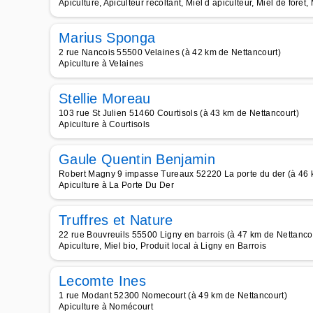
Apiculture, Apiculteur récoltant, Miel d apiculteur, Miel de forêt,
Marius Sponga
2 rue Nancois 55500 Velaines (à 42 km de Nettancourt)
Apiculture à Velaines
Stellie Moreau
103 rue St Julien 51460 Courtisols (à 43 km de Nettancourt)
Apiculture à Courtisols
Gaule Quentin Benjamin
Robert Magny 9 impasse Tureaux 52220 La porte du der (à 46 
Apiculture à La Porte Du Der
Truffres et Nature
22 rue Bouvreuils 55500 Ligny en barrois (à 47 km de Nettanco
Apiculture, Miel bio, Produit local à Ligny en Barrois
Lecomte Ines
1 rue Modant 52300 Nomecourt (à 49 km de Nettancourt)
Apiculture à Nomécourt