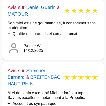
Avis sur
Daniel Guerin
à
★
★
★
★
★
MATOUR
Son miel est une gourmandise, à consommer sans
modération.
➕ Qualité des produits et contact humain
Patrice W
14/12/2025
Avis sur
Streicher
★
★
★
★
★
Bernard
à
BREITENBACH
HAUT RHIN
Miel de sapin excellent! Miel de forêt au top.
Savons excellents, notamment à la Propolis.
➕ Accueil très sympathique.