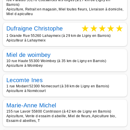
rue Paradis 55170 Cousances les forges (à 27 km de Ligny en
Barrois)
Apiculture, Retrait en magasin, Miel toutes fleurs, Livraison à domicile,
Miel d apiculteu
★
★
★
★
★
Dufraigne Christophe
1 Grande Rue 55260 Lahaymeix (à 29 km de Ligny en Barrois)
Apiculteur à Lahaymeix
Miel de woimbey
10 rue Haute 55300 Woimbey (à 35 km de Ligny en Barrois)
Apiculture à Woimbey
Lecomte Ines
1 rue Modant 52300 Nomecourt (à 38 km de Ligny en Barrois)
Apiculture à Nomécourt
Marie-Anne Michel
155 rue Lavoir 55800 Contrisson (à 42 km de Ligny en Barrois)
Apiculture, Vente d essaim d abeille, Miel de fleurs, Apiculture bio,
Essaim d abeilles, T