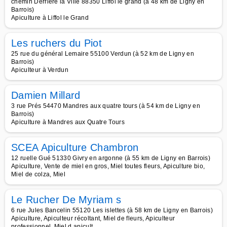
chemin Derrière la Ville 88350 Liffol le grand (à 48 km de Ligny en
Barrois)
Apiculture à Liffol le Grand
Les ruchers du Piot
25 rue du général Lemaire 55100 Verdun (à 52 km de Ligny en
Barrois)
Apiculteur à Verdun
Damien Millard
3 rue Prés 54470 Mandres aux quatre tours (à 54 km de Ligny en
Barrois)
Apiculture à Mandres aux Quatre Tours
SCEA Apiculture Chambron
12 ruelle Gué 51330 Givry en argonne (à 55 km de Ligny en Barrois)
Apiculture, Vente de miel en gros, Miel toutes fleurs, Apiculture bio,
Miel de colza, Miel
Le Rucher De Myriam s
6 rue Jules Bancelin 55120 Les islettes (à 58 km de Ligny en Barrois)
Apiculture, Apiculteur récoltant, Miel de fleurs, Apiculteur
professionnel, Miel d apicult