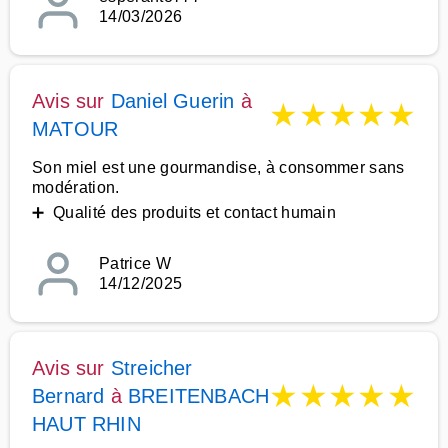
14/03/2026
Avis sur
Daniel Guerin
à
★
★
★
★
★
MATOUR
Son miel est une gourmandise, à consommer sans
modération.
➕ Qualité des produits et contact humain
Patrice W
14/12/2025
Avis sur
Streicher
★
★
★
★
★
Bernard
à
BREITENBACH
HAUT RHIN