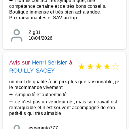
➕ Hormis contact très sympathique, une
compétence certaine et de très bons conseils.
Boutique immense et très bien achalandée.
Prix raisonnables et SAV au top.
Zig31
10/04/2026
Avis sur
Henri Serisier
à
★
★
★
★
☆
ROUILLY SACEY
un miel de qualité à un prix plus que raisonnable, je
le recommande vivement.
➕ simplicité et authenticité
➖ ce n'est pas un vendeur né , mais son travail est
remarquable et il est souvent accompagné de son
petit-fils qui très aimable
esperanto777