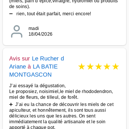
(miels, pain d´épice,vinaigre, hydromiel ou produits
de soins).
➖ rien, tout était parfait, merci encore!
madi
18/04/2026
Avis sur
Le Rucher d
★
★
★
★
★
Ariane
à
LA BATIE
MONTGASCON
J’ai essayé la dégustation,
Le proposiez, noisimiel,le miel de rhododendron,
miel de fleurs, de tilleul, de forêt.
➕ J’ai eu la chance de découvrir les miels de cet
apiculteur, et honnêtement, ils sont tous aussi
délicieux les uns que les autres. On sent
immédiatement la qualité artisanale et le soin
apporté à chaque pot.