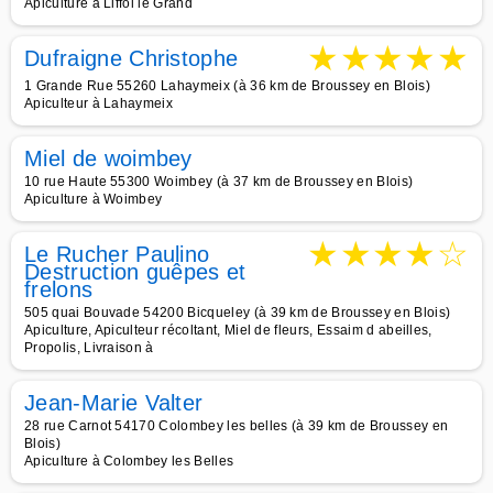
Apiculture à Liffol le Grand
★
★
★
★
★
Dufraigne Christophe
1 Grande Rue 55260 Lahaymeix (à 36 km de Broussey en Blois)
Apiculteur à Lahaymeix
Miel de woimbey
10 rue Haute 55300 Woimbey (à 37 km de Broussey en Blois)
Apiculture à Woimbey
★
★
★
★
☆
Le Rucher Paulino
Destruction guêpes et
frelons
505 quai Bouvade 54200 Bicqueley (à 39 km de Broussey en Blois)
Apiculture, Apiculteur récoltant, Miel de fleurs, Essaim d abeilles,
Propolis, Livraison à
Jean-Marie Valter
28 rue Carnot 54170 Colombey les belles (à 39 km de Broussey en
Blois)
Apiculture à Colombey les Belles