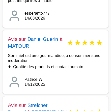
petit-fils qui très aimable
esperanto777
14/03/2026
Avis sur
Daniel Guerin
à
★
★
★
★
★
MATOUR
Son miel est une gourmandise, à consommer sans
modération.
➕ Qualité des produits et contact humain
Patrice W
14/12/2025
Avis sur
Streicher