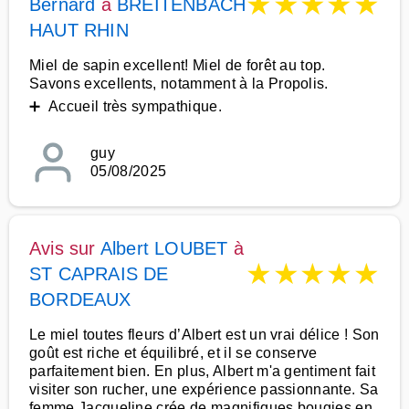
★
★
★
★
★
Bernard
à
BREITENBACH
HAUT RHIN
Miel de sapin excellent! Miel de forêt au top.
Savons excellents, notamment à la Propolis.
➕ Accueil très sympathique.
guy
05/08/2025
Avis sur
Albert LOUBET
à
★
★
★
★
★
ST CAPRAIS DE
BORDEAUX
Le miel toutes fleurs d’Albert est un vrai délice ! Son
goût est riche et équilibré, et il se conserve
parfaitement bien. En plus, Albert m'a gentiment fait
visiter son rucher, une expérience passionnante. Sa
femme Jacqueline crée de magnifiques bougies en