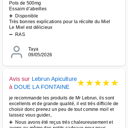
Pots de 500mg
Essaim d’abeilles
➕ Disponible
Très bonnes explications pour la récolte du Miel
Le Miel est délicieux
➖ RAS
Taya
09/05/2026
Avis sur
Lebrun Apiculture
★
★
★
★
★
à
DOUE LA FONTAINE
je recommande les produits de Mr Lebrun, ils sont
excellents et de grande qualité, il est trés difficile de
choisir donc prenez un peu de tout comme moi! et
laissez vous guider..
➕ Nous avons été reçus trés chaleureusement et
avons eu même des petits cadeaux pour nous