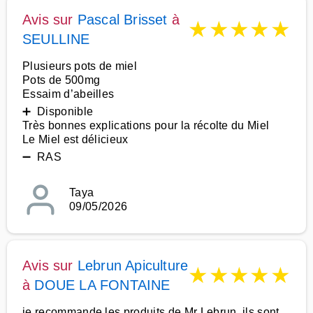
Avis sur
Pascal Brisset
à
★
★
★
★
★
SEULLINE
Plusieurs pots de miel
Pots de 500mg
Essaim d’abeilles
➕ Disponible
Très bonnes explications pour la récolte du Miel
Le Miel est délicieux
➖ RAS
Taya
09/05/2026
Avis sur
Lebrun Apiculture
★
★
★
★
★
à
DOUE LA FONTAINE
je recommande les produits de Mr Lebrun, ils sont