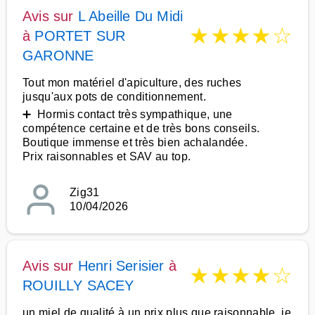
Avis sur
L Abeille Du Midi
★
★
★
★
☆
à
PORTET SUR
GARONNE
Tout mon matériel d'apiculture, des ruches
jusqu'aux pots de conditionnement.
➕ Hormis contact très sympathique, une
compétence certaine et de très bons conseils.
Boutique immense et très bien achalandée.
Prix raisonnables et SAV au top.
Zig31
10/04/2026
Avis sur
Henri Serisier
à
★
★
★
★
☆
ROUILLY SACEY
un miel de qualité à un prix plus que raisonnable, je