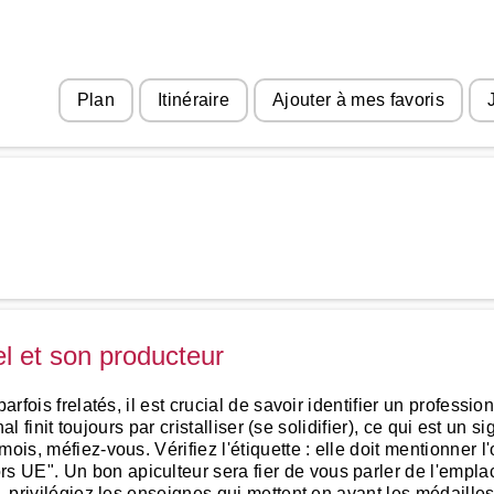
Plan
Itinéraire
Ajouter à mes favoris
el et son producteur
arfois frelatés, il est crucial de savoir identifier un professi
nal finit toujours par cristalliser (se solidifier), ce qui est un 
ois, méfiez-vous. Vérifiez l'étiquette : elle doit mentionner l
 UE". Un bon apiculteur sera fier de vous parler de l'empl
e, privilégiez les enseignes qui mettent en avant les médail