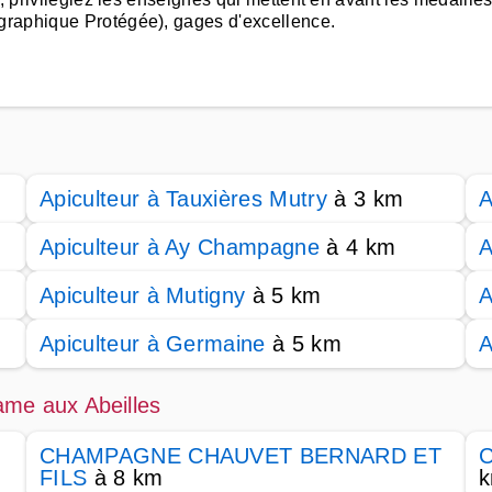
graphique Protégée), gages d'excellence.
Apiculteur à Tauxières Mutry
à 3 km
A
Apiculteur à Ay Champagne
à 4 km
A
Apiculteur à Mutigny
à 5 km
A
Apiculteur à Germaine
à 5 km
A
ame aux Abeilles
CHAMPAGNE CHAUVET BERNARD ET
C
FILS
à 8 km