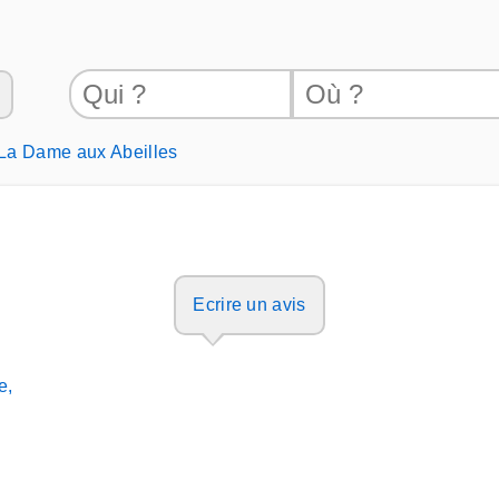
La Dame aux Abeilles
Ecrire un avis
e,