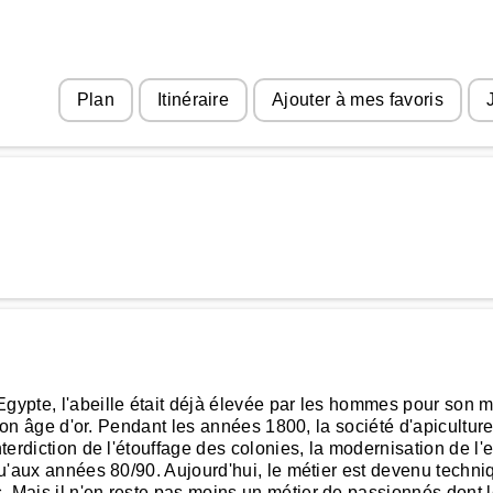
Plan
Itinéraire
Ajouter à mes favoris
gypte, l'abeille était déjà élevée par les hommes pour son mi
it son âge d'or. Pendant les années 1800, la société d'apicultu
nterdiction de l'étouffage des colonies, la modernisation de l'
qu'aux années 80/90. Aujourd'hui, le métier est devenu techniqu
. Mais il n'en reste pas moins un métier de passionnés dont l