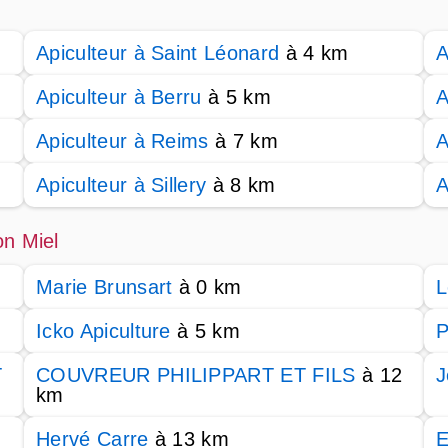
Apiculteur à Saint Léonard
à 4 km
A
Apiculteur à Berru
à 5 km
A
Apiculteur à Reims
à 7 km
A
Apiculteur à Sillery
à 8 km
A
on Miel
Marie Brunsart
à 0 km
L
Icko Apiculture
à 5 km
P
T
COUVREUR PHILIPPART ET FILS
à 12
J
km
Hervé Carre
à 13 km
E