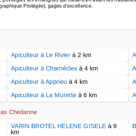
graphique Protégée), gages d'excellence.
Apiculteur à Le Rivier
à 2 km
A
m
Apiculteur à Charnècles
à 4 km
A
Apiculteur à Apprieu
à 4 km
A
Apiculteur à La Murette
à 6 km
A
omas Chedanne
VARIN BROTEL HELENE GISELE
à 9
B
km