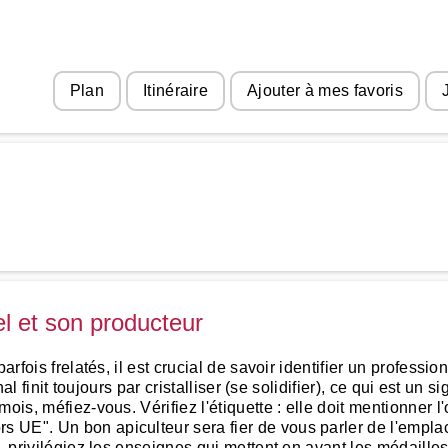
Plan
Itinéraire
Ajouter à mes favoris
el et son producteur
arfois frelatés, il est crucial de savoir identifier un professi
nal finit toujours par cristalliser (se solidifier), ce qui est un 
ois, méfiez-vous. Vérifiez l'étiquette : elle doit mentionner l
 UE". Un bon apiculteur sera fier de vous parler de l'empl
e, privilégiez les enseignes qui mettent en avant les médail