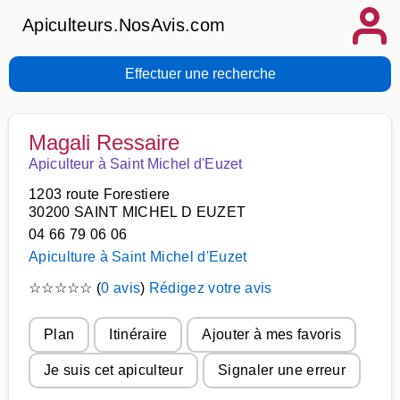
Apiculteurs.NosAvis.com
Effectuer une recherche
Magali Ressaire
Apiculteur à Saint Michel d'Euzet
1203 route Forestiere
30200 SAINT MICHEL D EUZET
04 66 79 06 06
Apiculture à Saint Michel d'Euzet
☆
☆
☆
☆
☆
(
0 avis
)
Rédigez votre avis
Plan
Itinéraire
Ajouter à mes favoris
Je suis cet apiculteur
Signaler une erreur