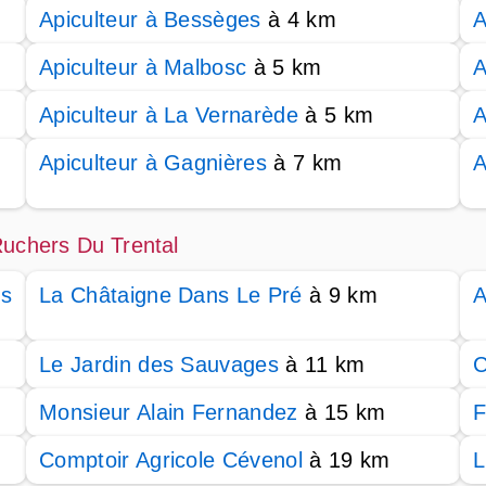
Apiculteur à Bessèges
à 4 km
A
Apiculteur à Malbosc
à 5 km
A
Apiculteur à La Vernarède
à 5 km
A
Apiculteur à Gagnières
à 7 km
A
Ruchers Du Trental
es
La Châtaigne Dans Le Pré
à 9 km
A
Le Jardin des Sauvages
à 11 km
C
Monsieur Alain Fernandez
à 15 km
F
Comptoir Agricole Cévenol
à 19 km
L