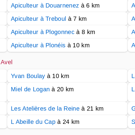
Apiculteur à Douarnenez
à 6 km
A
Apiculteur à Treboul
à 7 km
A
Apiculteur à Plogonnec
à 8 km
A
Apiculteur à Plonéis
à 10 km
A
 Avel
Yvan Boulay
à 10 km
L
Miel de Logan
à 20 km
L
Les Atelières de la Reine
à 21 km
G
L Abeille du Cap
à 24 km
S