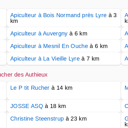
Apiculteur à Bois Normand près Lyre
à 3
A
km
Apiculteur à Auvergny
à 6 km
A
Apiculteur à Mesnil En Ouche
à 6 km
A
Apiculteur à La Vieille Lyre
à 7 km
A
ucher des Authieux
Le P tit Rucher
à 14 km
M
JOSSE ASQ
à 18 km
C
Christine Steenstrup
à 23 km
G