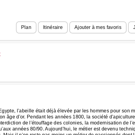
Plan
Itinéraire
Ajouter à mes favoris
x
gypte, l'abeille était déjà élevée par les hommes pour son mi
it son âge d'or. Pendant les années 1800, la société d'apicultu
nterdiction de l'étouffage des colonies, la modernisation de l'
qu'aux années 80/90. Aujourd'hui, le métier est devenu techniqu
. Mais il n'en reste pas moins un métier de passionnés dont l