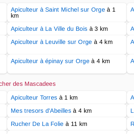
Apiculteur à Saint Michel sur Orge
à 1
A
km
Apiculteur à La Ville du Bois
à 3 km
A
Apiculteur à Leuville sur Orge
à 4 km
A
Apiculteur à épinay sur Orge
à 4 km
A
Rucher des Mascadees
Apiculteur Torres
à 1 km
A
Mes tresors d’Abeilles
à 4 km
L
Rucher De La Folie
à 11 km
R