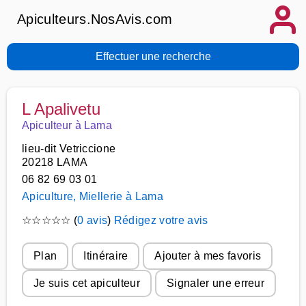
Apiculteurs.NosAvis.com
Effectuer une recherche
L Apalivetu
Apiculteur à Lama
lieu-dit Vetriccione
20218 LAMA
06 82 69 03 01
Apiculture, Miellerie à Lama
☆
☆
☆
☆
☆
(
0 avis
)
Rédigez votre avis
Plan
Itinéraire
Ajouter à mes favoris
Je suis cet apiculteur
Signaler une erreur