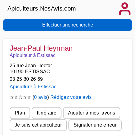
Apiculteurs.NosAvis.com
Effectuer une recherche
Jean-Paul Heyrman
Apiculteur à Estissac
25 rue Jean Hector
10190 ESTISSAC
03 25 80 26 69
Apiculture à Estissac
☆
☆
☆
☆
☆
(
0 avis
)
Rédigez votre avis
Plan
Itinéraire
Ajouter à mes favoris
Je suis cet apiculteur
Signaler une erreur