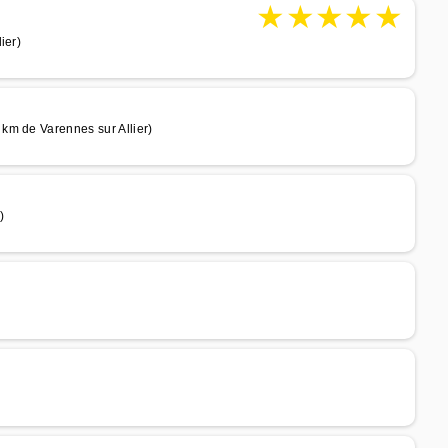
★
★
★
★
★
ier)
km de Varennes sur Allier)
)