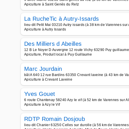
Apiculture à Saint Genès du Retz
La RucheTic à Autry-Issards
lieu-dit Petit Mai 03210 Autry issards (à 38 km de Varennes sur A
Apiculture à Autry Issards
Des Milliers d Abeilles
12 B Le Noyer D Auvergne 12 route Vichy 63290 Puy guillaume 
Apiculture, Produit local à Puy Guillaume
Marc Jourdain
bât A 640 12 rue Bardins 63350 Crevant laveine (à 43 km de Var
Apiculture à Crevant Laveine
Yves Gouet
6 route Chantenay 58240 Azy le vif (à 52 km de Varennes sur All
Apiculture à Azy le Vif
RDTP Romain Dosjoub
lieu-dit Chanier 63250 Celles sur durolle (à 56 km de Varennes s