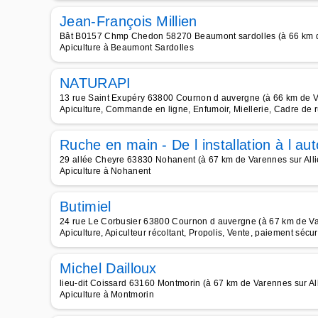
Jean-François Millien
Bât B0157 Chmp Chedon 58270 Beaumont sardolles (à 66 km de
Apiculture à Beaumont Sardolles
NATURAPI
13 rue Saint Exupéry 63800 Cournon d auvergne (à 66 km de Va
Apiculture, Commande en ligne, Enfumoir, Miellerie, Cadre de 
Ruche en main - De l installation à l a
29 allée Cheyre 63830 Nohanent (à 67 km de Varennes sur Alli
Apiculture à Nohanent
Butimiel
24 rue Le Corbusier 63800 Cournon d auvergne (à 67 km de Var
Apiculture, Apiculteur récoltant, Propolis, Vente, paiement sécur
Michel Dailloux
lieu-dit Coissard 63160 Montmorin (à 67 km de Varennes sur All
Apiculture à Montmorin