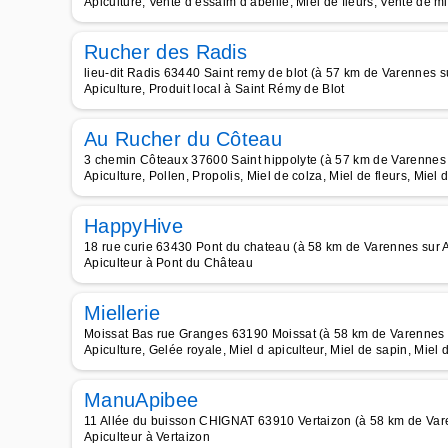
Apiculture, Vente d essaim d abeille, Miel de fleurs, Vente de mi
Rucher des Radis
lieu-dit Radis 63440 Saint remy de blot (à 57 km de Varennes su
Apiculture, Produit local à Saint Rémy de Blot
Au Rucher du Côteau
3 chemin Côteaux 37600 Saint hippolyte (à 57 km de Varennes s
Apiculture, Pollen, Propolis, Miel de colza, Miel de fleurs, Miel 
HappyHive
18 rue curie 63430 Pont du chateau (à 58 km de Varennes sur Al
Apiculteur à Pont du Château
Miellerie
Moissat Bas rue Granges 63190 Moissat (à 58 km de Varennes s
Apiculture, Gelée royale, Miel d apiculteur, Miel de sapin, Miel d
ManuApibee
11 Allée du buisson CHIGNAT 63910 Vertaizon (à 58 km de Vare
Apiculteur à Vertaizon