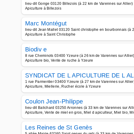
lieu-dit Gonge 03120 Billezois (à 22 km de Varennes sur Allier)
Apiculture à Billezois
Marc Montégut
lieu-dit Jean Mallet 03120 Saint christophe en bourbonnais (à 
Apiculture à Saint Christophe
Biodiv e
8 rue Cheminots 03400 Yzeure (à 26 km de Varennes sur Allier
Apiculture bio, Vente de ruche à Yzeure
SYNDICAT DE L APICULTURE DE L AL
1 rue Parmentier 03400 Yzeure (à 27 km de Varennes sur Allier
Apiculture, Miellerie, Rucher école à Yzeure
Coulon Jean-Philippe
lieu-dit Balichard 03250 Arronnes (à 33 km de Varennes sur Alli
Apiculture, Vente de miel en gros, Miel d apiculteur, Miel bio, Mi
Les Reines de St Genès
5 allée Mairie 63260 Saint genes du retz (à 33 km de Varennes s