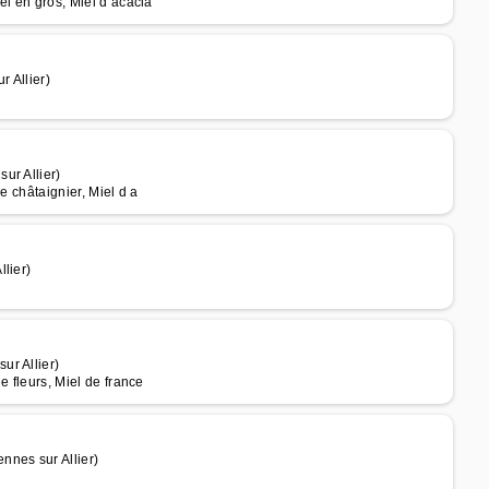
el en gros, Miel d acacia
r Allier)
ur Allier)
de châtaignier, Miel d a
lier)
ur Allier)
e fleurs, Miel de france
nnes sur Allier)