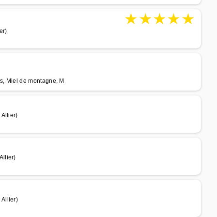
★
★
★
★
★
er)
olis, Miel de montagne, M
Allier)
llier)
Allier)