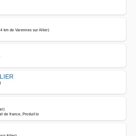
24 km de Varennes sur Allier)
)
LIER
)
er)
el de france, Produit lo
ur Allier)