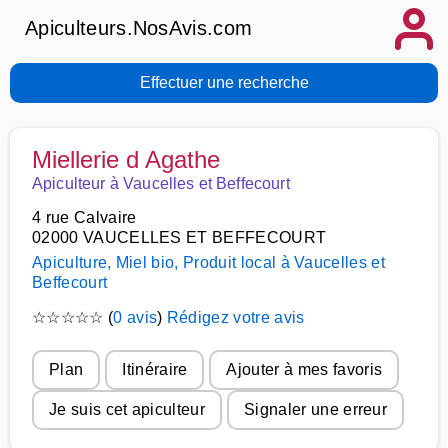
Apiculteurs.NosAvis.com
Effectuer une recherche
Miellerie d Agathe
Apiculteur à Vaucelles et Beffecourt
4 rue Calvaire
02000 VAUCELLES ET BEFFECOURT
Apiculture, Miel bio, Produit local à Vaucelles et
Beffecourt
☆
☆
☆
☆
☆
(
0 avis
)
Rédigez votre avis
Plan
Itinéraire
Ajouter à mes favoris
Je suis cet apiculteur
Signaler une erreur